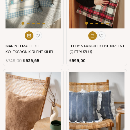
MARİN TEMALI ÖZEL
TEDDY & PAMUK EKOSE KIRLENT
KOLEKSİYON KIRLENT KILIFI
(ÇİFT YÜZLÜ)
₺749,00
₺636,65
₺599,00