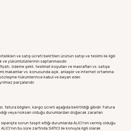
likleri ve satış ücreti belirtilen ürünün satışı ve teslimi ile ilgili
k ve yükümlülüklerinin saptanmasıdır.
 fiyatı, ödeme şekli, teslimat koşulları ve masrafları vs. satışa
 resmi makamlar vs. konusunda açık, anlaşılır ve internet ortamına
ş bu sözleşme hükümlerince kabul ve beyan eder.
rılmaz parçalarıdır.
fatura bilgileri, kargo ücreti aşağıda belirtildiği gibidir. Fatura
 olmadığı veya noksan olduğu durumlardan doğacak zararları
 siparişte sorun tespit ettiği durumlarda ALICI’nın vermiş olduğu
ICI’nın bu süre zarfında SATICI ile konuyla ilgili olarak