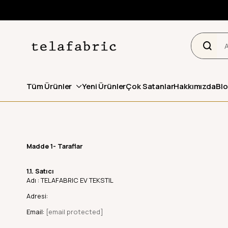
Tüm Ürünler
Yeni Ürünler
Çok Satanlar
Hakkımızda
Bl
Madde 1- Taraflar
1.1. Satıcı
Adı : TELAFABRIC EV TEKSTIL
Adresi:
Email:
[email protected]