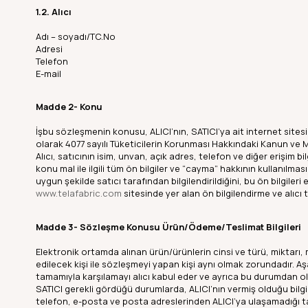
1.2. Alıcı
Adı – soyadı/TC.No
Adresi
Telefon
E-mail
Madde 2- Konu
İşbu sözleşmenin konusu, ALICI’nın, SATICI’ya ait internet site
olarak 4077 sayılı Tüketicilerin Korunması Hakkındaki Kanun ve 
Alıcı, satıcının isim, unvan, açık adres, telefon ve diğer erişim bi
konu mal ile ilgili tüm ön bilgiler ve “cayma” hakkının kullanılmas
uygun şekilde satıcı tarafından bilgilendirildiğini, bu ön bilgile
www.telafabric.com
sitesinde yer alan ön bilgilendirme ve alıcı
Madde 3- Sözleşme Konusu Ürün/Ödeme/Teslimat Bilgileri
Elektronik ortamda alınan ürün/ürünlerin cinsi ve türü, miktarı, ma
edilecek kişi ile sözleşmeyi yapan kişi aynı olmak zorundadır. A
tamamıyla karşılamayı alıcı kabul eder ve ayrıca bu durumdan ol
SATICI gerekli gördüğü durumlarda, ALICI’nın vermiş olduğu bilgi
telefon, e-posta ve posta adreslerinden ALICI’ya ulaşamadığı tak