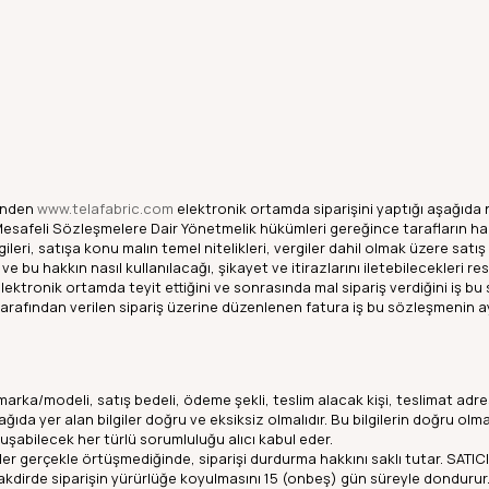
sinden
www.telafabric.com
elektronik ortamda siparişini yaptığı aşağıda nite
Mesafeli Sözleşmelere Dair Yönetmelik hükümleri gereğince tarafların ha
lgileri, satışa konu malın temel nitelikleri, vergiler dahil olmak üzere satış
ı ve bu hakkın nasıl kullanılacağı, şikayet ve itirazlarını iletebilecekleri
ri elektronik ortamda teyit ettiğini ve sonrasında mal sipariş verdiğini i
 tarafından verilen sipariş üzerine düzenlenen fatura iş bu sözleşmenin ay
rka/modeli, satış bedeli, ödeme şekli, teslim alacak kişi, teslimat adresi, 
şağıda yer alan bilgiler doğru ve eksiksiz olmalıdır. Bu bilgilerin doğru
uşabilecek her türlü sorumluluğu alıcı kabul eder.
ler gerçekle örtüşmediğinde, siparişi durdurma hakkını saklı tutar. SATICI
dirde siparişin yürürlüğe koyulmasını 15 (onbeş) gün süreyle dondurur. AL