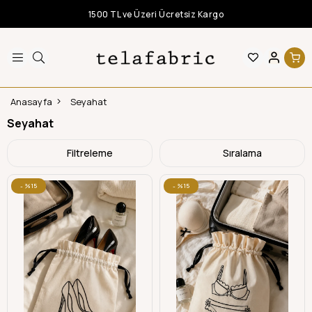
1500 TL ve Üzeri Ücretsiz Kargo
Anasayfa
Seyahat
Seyahat
Filtreleme
Sıralama
%15
%15